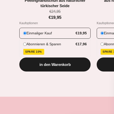
Peelinghandschuh aus natürlicher
aus n
türkischer Seide
€24,95
€19,95
Kaufoptionen
Kaufoptione
Einmaliger Kauf
€19,95
Einmal
Abonnieren & Sparen
€17,96
Abonn
SPARE 10%
SPARE 
in den Warenkorb