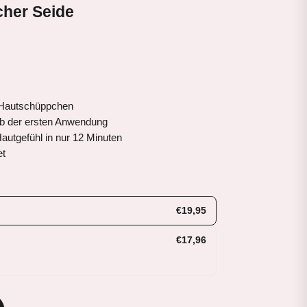
cher Seide
d Hautschüppchen
t ab der ersten Anwendung
autgefühl in nur 12 Minuten
et
€19,95
€17,96