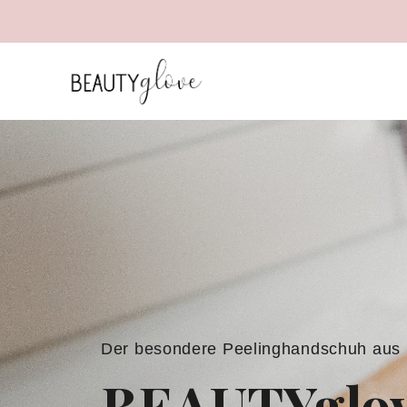
Der besondere Peelinghandschuh aus
BEAUTYglo