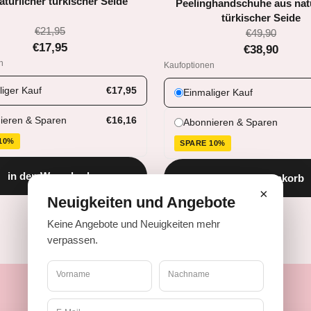
atürlicher türkischer Seide
Peelinghandschuhe aus natü
türkischer Seide
€21,95
€49,90
€17,95
€38,90
n
Kaufoptionen
iger Kauf
€17,95
Einmaliger Kauf
ieren & Sparen
€16,16
Abonnieren & Sparen
10%
SPARE 10%
in den Warenkorb
in den Warenkorb
×
Neuigkeiten und Angebote
Keine Angebote und Neuigkeiten mehr
verpassen.
Vorname
Nachname