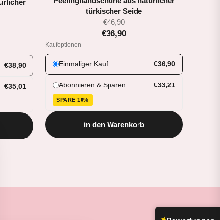
Peelinghandschuhe aus natürlicher
rlicher
türkischer Seide
€46,90
€36,90
Kaufoptionen
Einmaliger Kauf
€36,90
€38,90
Abonnieren & Sparen
€33,21
€35,01
SPARE 10%
in den Warenkorb
★